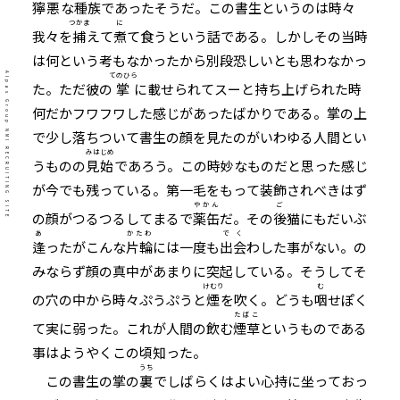
獰悪
な種族であったそうだ。この書生というのは時々
つかま
に
我々を
捕
えて
煮
て食うという話である。しかしその当時
は何という考もなかったから別段恐しいとも思わなかっ
てのひら
Alpas Group NMI RECRUITING SITE
た。ただ彼の
掌
に載せられてスーと持ち上げられた時
何だかフワフワした感じがあったばかりである。掌の上
で少し落ちついて書生の顔を見たのがいわゆる人間とい
みはじめ
うものの
見始
であろう。この時妙なものだと思った感じ
が今でも残っている。第一毛をもって装飾されべきはず
やかん
ご
の顔がつるつるしてまるで
薬缶
だ。その
後
猫にもだいぶ
あ
かたわ
でく
逢
ったがこんな
片輪
には一度も
出会
わした事がない。の
みならず顔の真中があまりに突起している。そうしてそ
けむり
む
の穴の中から時々ぷうぷうと
煙
を吹く。どうも
咽
せぽく
たばこ
て実に弱った。これが人間の飲む
煙草
というものである
事はようやくこの頃知った。
うち
この書生の掌の
裏
でしばらくはよい心持に坐っておっ