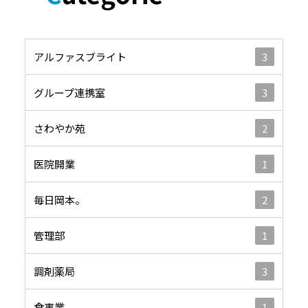
アルファスブライト
3
グループ連携室
3
さわやか苑
2
医院開業
1
毎日岡本。
2
管理部
1
調剤薬局
3
食事業
1