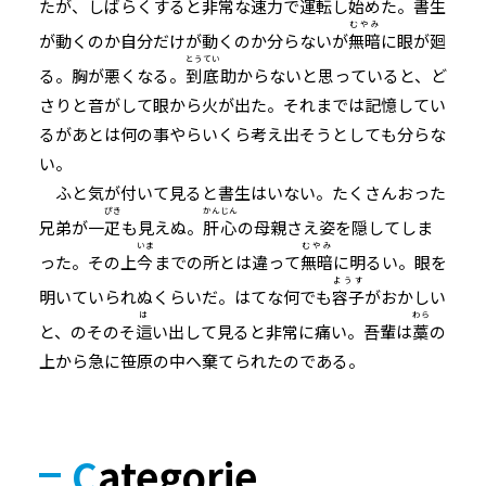
たが、しばらくすると非常な速力で運転し始めた。書生
むやみ
が動くのか自分だけが動くのか分らないが
無暗
に眼が廻
とうてい
る。胸が悪くなる。
到底
助からないと思っていると、ど
さりと音がして眼から火が出た。それまでは記憶してい
るがあとは何の事やらいくら考え出そうとしても分らな
い。
ふと気が付いて見ると書生はいない。たくさんおった
ぴき
かんじん
兄弟が一
疋
も見えぬ。
肝心
の母親さえ姿を隠してしま
いま
むやみ
った。その上
今
までの所とは違って
無暗
に明るい。眼を
ようす
明いていられぬくらいだ。はてな何でも
容子
がおかしい
は
わら
と、のそのそ
這
い出して見ると非常に痛い。吾輩は
藁
の
上から急に笹原の中へ棄てられたのである。
Categorie